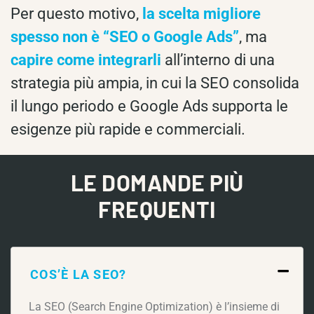
Per questo motivo,
la scelta migliore
spesso non è “SEO o Google Ads”
, ma
capire come integrarli
all’interno di una
strategia più ampia, in cui la SEO consolida
il lungo periodo e Google Ads supporta le
esigenze più rapide e commerciali.
LE DOMANDE PIÙ
FREQUENTI
COS’È LA SEO?
La SEO (Search Engine Optimization) è l’insieme di