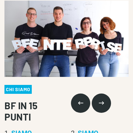
avremmo mai pensato.Non è la prima azienda di 
comunicazione con la quale collaboriamo, ma è 
l'UNICA che ci sentiamo di consigliare ad occhi 
chiusi!!I ragazzi sono tutti molto professionali, 
preparati e disponibili, oltre a seguirci appunto per 
la comunicazione ci danno sempre consigli e 
insegnamenti d'oro! Possiamo sicuramente dire 
che ci tengono al rapporto con le aziende con cui 
collaborano e danno sempre il massimo!!Ad oggi 
possiamo dire di essere più che contenti dei 
risultati ottenuti tramite BFEnterprise!!
CHI SIAMO
BF IN 15
PUNTI