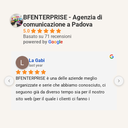
BFENTERPRISE - Agenzia di
comunicazione a Padova
5.0
Basato su 71 recensioni
powered by
G
o
o
g
l
e
La Gabi
last year
BFENTERPRISE è una delle aziende meglio 
O
organizzate e serie che abbiamo conosciuto, ci 
C
i 
seguono già da diverso tempo sia per il nostro 
r
sito web (per il quale i clienti ci fanno i 
c
complimenti) sia per quanto riguarda il marketing 
t
della nostra azienda, che, da quando abbiamo 
iniziato la collaborazione con Filippo (Project 
Manager) e il suo team, è decollato come non 