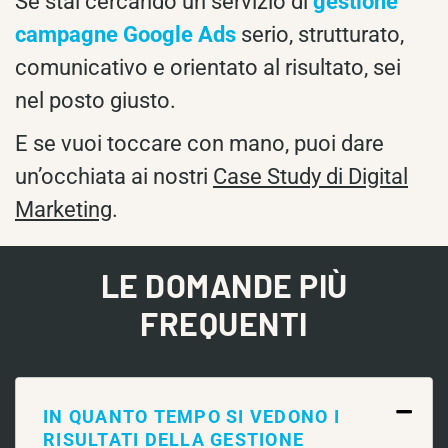
Se stai cercando un servizio di
gestione
campagne Google Ads
serio, strutturato,
comunicativo e orientato al risultato, sei
nel posto giusto.
E se vuoi toccare con mano, puoi dare
un’occhiata ai nostri
Case Study di Digital
Marketing
.
LE DOMANDE PIÙ
FREQUENTI
IN QUANTO TEMPO SI VEDONO I
RISULTATI DELLA GESTIONE