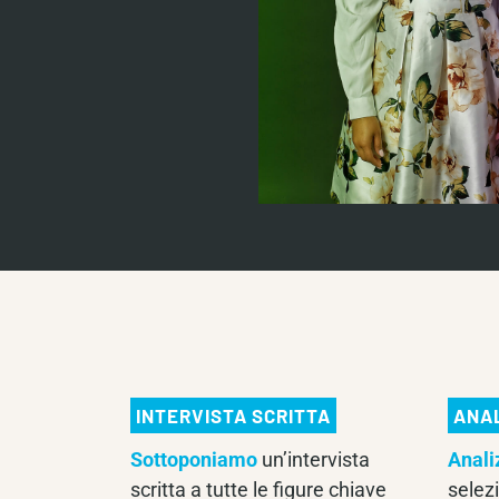
INTERVISTA SCRITTA
ANAL
Sottoponiamo
un’intervista
Anali
scritta a tutte le figure chiave
selez