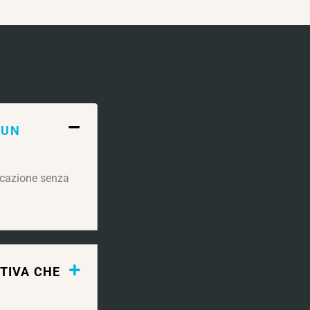
 UN
icazione senza
TIVA CHE