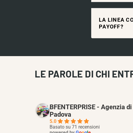
LA LINEA C
PAYOFF?
LE PAROLE DI CHI ENT
BFENTERPRISE - Agenzia di
Padova
5.0
Basato su 71 recensioni
powered by
G
o
o
g
l
e